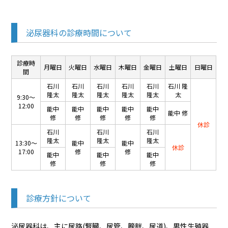
泌尿器科の診療時間について
診療時
月曜日
火曜日
水曜日
木曜日
金曜日
土曜日
日曜日
間
石川
石川
石川
石川
石川
石川 隆
隆太
隆太
隆太
隆太
隆太
太
9:30～
12:00
能中
能中
能中
能中
能中
能中 修
修
修
修
修
修
休診
石川
石川
石川
隆太
隆太
隆太
13:30～
能中
能中
休診
17:00
修
修
能中
能中
能中
修
修
修
診療方針について
泌尿器科は、主に尿路(腎臓、尿管、膀胱、尿道)、男性生殖器