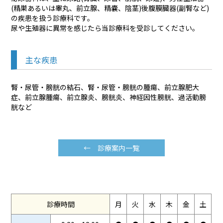
(精巣あるいは睾丸、前立腺、精嚢、陰茎)後腹膜臓器(副腎など)
の疾患を扱う診療科です。
尿や生殖器に異常を感じたら当診療科を受診してください。
主な疾患
腎・尿管・膀胱の結石、腎・尿管・膀胱の腫瘍、前立腺肥大
症、前立腺腫瘍、前立腺炎、膀胱炎、神経因性膀胱、過活動膀
胱など
← 診療案内一覧
診療時間
月
火
水
木
金
土